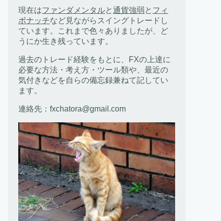
現在は
ファンダメンタル
と
通貨強弱
と
フィ
ボナッチ
など見ながらスイングトレードし
ています。これまで色々ありましたが、ど
うにか生き残っています。
過去のトレード経験をもとに、FXの上達に
必要な方法・考え方・ツール類や、最近の
気付きなどを自らの備忘録兼ねて記してい
ます。
連絡先：fxchatora@gmail.com