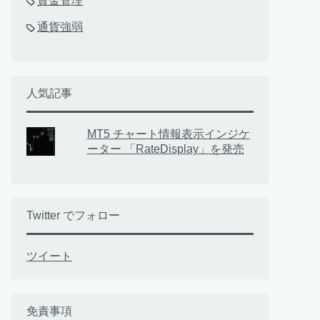
資金管理
通貨強弱
人気記事
MT5 チャート情報表示インジケ
ーター 「RateDisplay」を発売
Twitter でフォロー
ツイート
免責事項