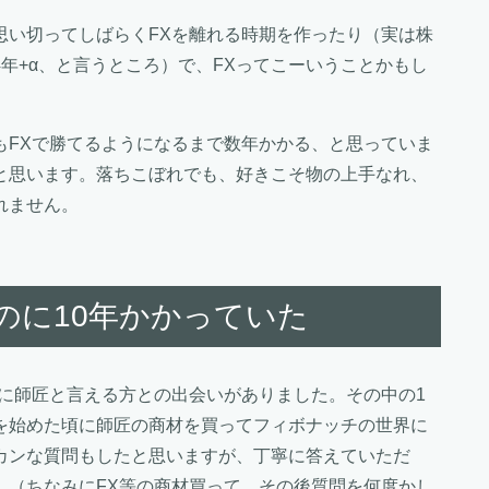
思い切ってしばらくFXを離れる時期を作ったり（実は株
年+α、と言うところ）で、FXってこーいうことかもし
もFXで勝てるようになるまで数年かかる、と思っていま
と思います。落ちこぼれでも、好きこそ物の上手なれ、
れません。
のに10年かかっていた
に師匠と言える方との出会いがありました。その中の1
を始めた頃に師匠の商材を買ってフィボナッチの世界に
カンな質問もしたと思いますが、丁寧に答えていただ
。（ちなみにFX等の商材買って、その後質問を何度かし