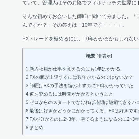
ていて、管理人はそのお陰でフィボナッチの世界に
そんな初めてお会いした師匠に聞いてみました。「
んですか？」その答えは「10年です・・・」。
FXトレードを極めるには、10年かかるかもしれな
概要
[
非表示
]
1
新入社員が仕事を覚えるのにも1年はかかる
2
FXの腕が上達するには数年かかるのではないか？
3
師匠はFXの手法を編み出すのに10年かかっていた
4
道を究めるには時間がかかるということ
5
ゼロからのスタートでなければ時間は短縮できるハ
6
最後は好きかどうかにかかってくる、FXは好きです
7
FXが分かるのに2~3年、勝てるようになるのに2~3
8
まとめ