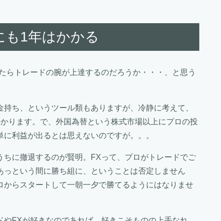
にも1年はかかる
ったらトレードの腕が上達するのだろうか・・・、と思う
金持ち、というツール類もありますが、冷静に考えて、
かかります。で、外国為替という株式市場以上にプロの投
単に利益が出るとは思えないのですが。。。
うちに撤退するのが賢明。FXって、プロがトレードでご
あっという間に勝ち組に、ということは否定しません
ロからスタートして一朝一夕で勝てるようにはなりませ
ドやFXが好きなのであれば。好きこそものの上手なれ、