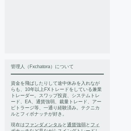
管理人（Fxchatora）について
資金を飛ばしたりして途中休みを入れなが
らも、10年以上FXトレードをしている兼業
トレーダー。スワップ投資、システムトレ
ード、EA、通貨強弱、裁量トレード、アー
ビトラージ等、一通り経験済み。テクニカ
ルとフィボナッチが好き。
現在は
ファンダメンタル
と
通貨強弱
と
フィ
ボナッチ
など見ながらスイングトレードし