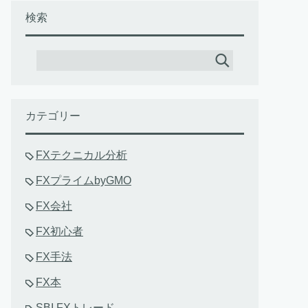
検索
カテゴリー
FXテクニカル分析
FXプライムbyGMO
FX会社
FX初心者
FX手法
FX本
SBI FXトレード