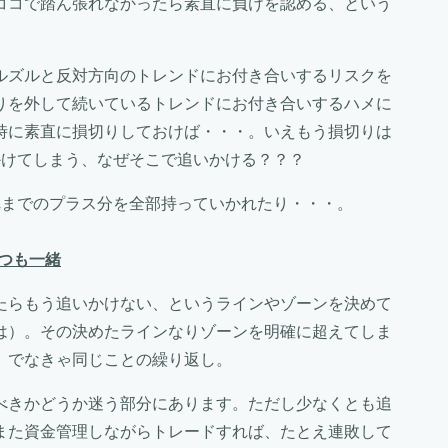
ココで踏ん張れなかったら素直に負けを認める、という
ルズルと反対方向のトレンドにお付き合いするリスクを
りを外して続いているトレンドにお付き合いするハメに
時に素直に損切りしておけば・・・。いえもう損切りは
かけてしまう、なぜそこで追いかける？？？
れまでのプラス分を全部持っていかれたり・・・。
つも一緒
たらもう追いかけない、というラインやゾーンを決めて
は）。その決めたラインなりゾーンを明確に超えてしま
。でなきゃ同じことの繰り返し。
べきかどうか迷う部分にあります。ただし少なくとも追
また資金管理しながらトレードすれば、たとえ連敗して