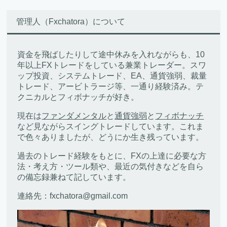
管理人（Fxchatora）について
資金を飛ばしたりして途中休みを入れながらも、10
年以上FXトレードをしている兼業トレーダー。スワ
ップ投資、システムトレード、EA、通貨強弱、裁量
トレード、アービトラージ等、一通り経験済み。テ
クニカルとフィボナッチが好き。
現在は
ファンダメンタル
と
通貨強弱
と
フィボナッチ
など見ながらスイングトレードしています。これま
で色々ありましたが、どうにか生き残っています。
過去のトレード経験をもとに、FXの上達に必要な方
法・考え方・ツール類や、最近の気付きなどを自ら
の備忘録兼ねて記しています。
連絡先：fxchatora@gmail.com