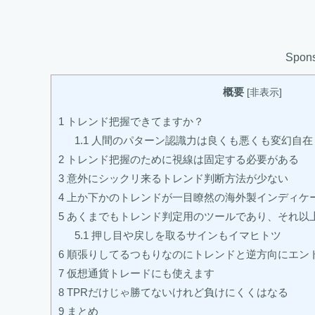
Spons
概要
[
非表示
]
1
トレンド把握できてますか？
1.1
人間のパターン認識力は良くも悪くも変幻自在
2
トレンド把握のために視線は固定する必要がある
3
意外にシックリ来るトレンド判断方法が少ない
4
上か下かのトレンドが一目瞭然の海外製インディケー
5
あくまでもトレンド判定用のツールであり、それ以
5.1
押し目や戻しを取るサインもイマヒトツ
6
順張りしてるつもりなのにトレンドと逆方向にエン
7
仮想通貨トレードにも使えます
8
TPRだけじゃ勝てないけれど負けにくくはなる
9
まとめ