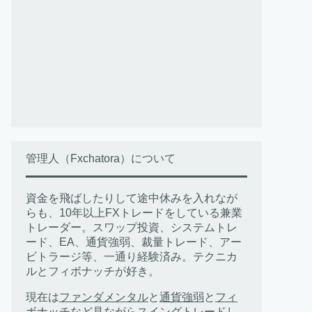
管理人（Fxchatora）について
資金を飛ばしたりして途中休みを入れなが
らも、10年以上FXトレードをしている兼業
トレーダー。スワップ投資、システムトレ
ード、EA、通貨強弱、裁量トレード、アー
ビトラージ等、一通り経験済み。テクニカ
ルとフィボナッチが好き。
現在は
ファンダメンタル
と
通貨強弱
と
フィ
ボナッチ
など見ながらスイングトレードし