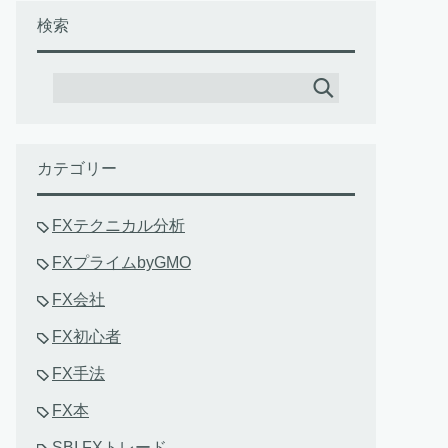
検索
カテゴリー
FXテクニカル分析
FXプライムbyGMO
FX会社
FX初心者
FX手法
FX本
SBI FXトレード