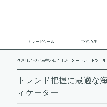
トレードツール
FX初心者
されどFXと為替の日々
TOP
トレードツール
トレンド把握に最適な海
ィケーター