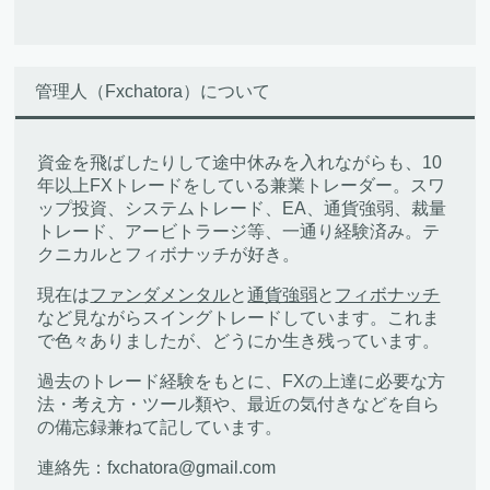
管理人（Fxchatora）について
資金を飛ばしたりして途中休みを入れながらも、10
年以上FXトレードをしている兼業トレーダー。スワ
ップ投資、システムトレード、EA、通貨強弱、裁量
トレード、アービトラージ等、一通り経験済み。テ
クニカルとフィボナッチが好き。
現在は
ファンダメンタル
と
通貨強弱
と
フィボナッチ
など見ながらスイングトレードしています。これま
で色々ありましたが、どうにか生き残っています。
過去のトレード経験をもとに、FXの上達に必要な方
法・考え方・ツール類や、最近の気付きなどを自ら
の備忘録兼ねて記しています。
連絡先：fxchatora@gmail.com