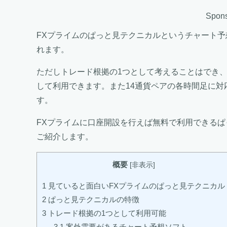
Spons
FXプライムのぱっと見テクニカルというチャート
れます。
ただしトレード根拠の1つとして考えることはでき
して利用できます。また14通貨ペアの各時間足に
す。
FXプライムに口座開設を行えば無料で利用できる
ご紹介します。
概要
[
非表示
]
1
見ていると面白いFXプライムのぱっと見テクニカル
2
ぱっと見テクニカルの特徴
3
トレード根拠の1つとして利用可能
3.1
案外需要があるチャート予想ソフト