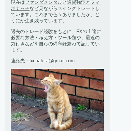
現在は
ファンダメンタル
と
通貨強弱
と
フィ
ボナッチ
など見ながらスイングトレードし
ています。これまで色々ありましたが、ど
うにか生き残っています。
過去のトレード経験をもとに、FXの上達に
必要な方法・考え方・ツール類や、最近の
気付きなどを自らの備忘録兼ねて記してい
ます。
連絡先：fxchatora@gmail.com