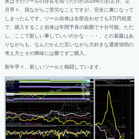
実はそのツールの存在を知ったのが2019年のお正月。正
月早々、我ながらご苦労なことですが、完全に虜になって
しまったんです。ツール自体は全部合わせても3万円程度
で、購入すること自体は年間予算の範囲で十分可能。ただ
し、ここで新しい事していいのかな・・・、との葛藤はあ
りながらも、なんだかんだ言いながら大好きな通貨強弱の
考え方とその興味には勝てずご購入。
新年早々、新しいツールと格闘しています。