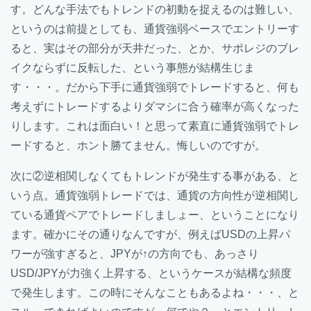
す。どんな手法でもトレンドの初動を捉えるのは難しい、
というのは前提としても、通貨強弱ベースでエントリーす
ると、実はその部分が天井だった、とか、サポレジのブレ
イクならずに反転した、という事態が結構生じま
す・・・。だから下手に通貨強弱でトレードすると、何も
考えずにトレードするよりダマシに合う確率が高くなった
りします。これは面白い！と思って素直に通貨強弱でトレ
ードすると、ホント勝てません。悔しいのですが。
次に②逆相関しなくてもトレンドが発生する事がある、と
いう点。通貨強弱トレードでは、通貨の方向性が逆相関し
ている通貨ペアでトレードしましょー、ということになり
ます。確かにその通りなんですが、例えばUSDの上昇パ
ワーが強すぎると、JPYが↑の方向でも、あっさり
USD/JPYが力強く上昇する、というケースが結構な頻度
で発生します。この時にそんなこともあるよね・・・、と